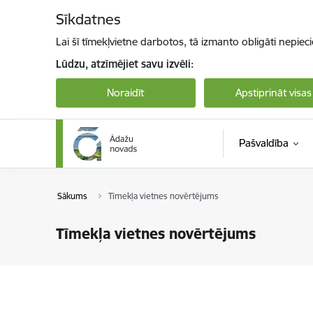
Pāriet uz lapas saturu
Sīkdatnes
Lai šī tīmekļvietne darbotos, tā izmanto obligāti nepiec
Lūdzu, atzīmējiet savu izvēli:
Noraidīt
Apstiprināt visas
Pašvaldība
Sākums
Tīmekļa vietnes novērtējums
Tīmekļa vietnes novērtējums