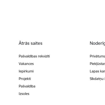
Kājene
Ātrās saites
Noderīg
Pašvaldības rekvizīti
Privātuma
Vakances
Piekļūsta
Iepirkumi
Lapas kar
Projekti
Sīkdatņu 
Pašvaldība
Izsoles