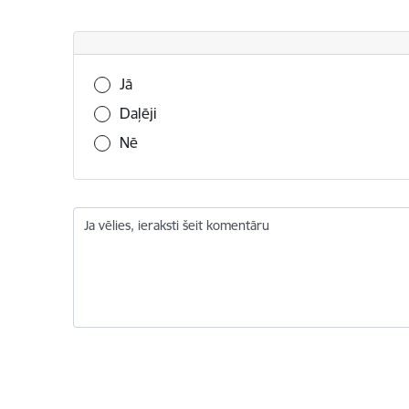
Vai šī informācija bija noderīga?
Jā
Daļēji
Nē
Ja vēlies, ieraksti šeit komentāru