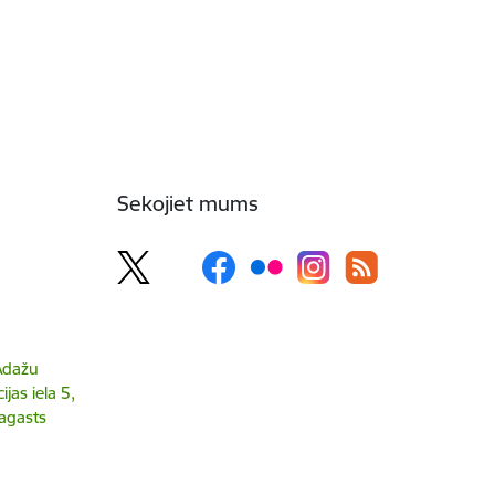
Sekojiet mums
 Ādažu
jas iela 5,
agasts