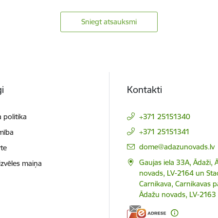
Sniegt atsauksmi
i
Kontakti
 politika
+371 25151340
+371 25151341
mība
E-pasts:
dome@adazunovads.lv
te
Gaujas iela 33A, Ādaži,
izvēles maiņa
novads, LV-2164 un Staci
Carnikava, Carnikavas p
Ādažu novads, LV-2163