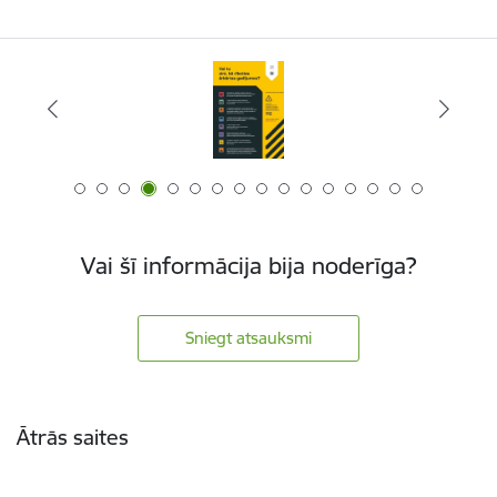
Vai šī informācija bija noderīga?
Sniegt atsauksmi
Kājene
Ātrās saites