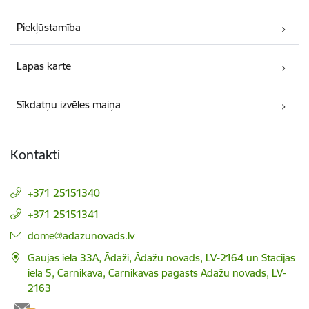
Piekļūstamība
Lapas karte
Sīkdatņu izvēles maiņa
Kontakti
+371 25151340
+371 25151341
E-pasts:
dome@adazunovads.lv
Gaujas iela 33A, Ādaži, Ādažu novads, LV-2164 un Stacijas
iela 5, Carnikava, Carnikavas pagasts Ādažu novads, LV-
2163