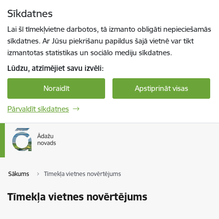
Pāriet uz lapas saturu
Sīkdatnes
Spied
lai meklētu
Enter
Lai šī tīmekļvietne darbotos, tā izmanto obligāti nepieciešamās
sīkdatnes. Ar Jūsu piekrišanu papildus šajā vietnē var tikt
izmantotas statistikas un sociālo mediju sīkdatnes.
Lūdzu, atzīmējiet savu izvēli:
Noraidīt
Apstiprināt visas
Pārvaldīt sīkdatnes
Sākums
Tīmekļa vietnes novērtējums
Tīmekļa vietnes novērtējums