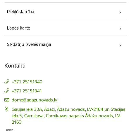
Piekļūstamība
Lapas karte
Sīkdatņu izvēles maiņa
Kontakti
+371 25151340
+371 25151341
E-pasts:
dome@adazunovads.lv
Gaujas iela 33A, Ādaži, Ādažu novads, LV-2164 un Stacijas
iela 5, Carnikava, Carnikavas pagasts Ādažu novads, LV-
2163