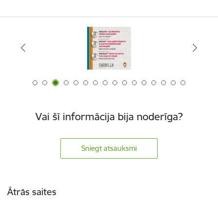
Vai šī informācija bija noderīga?
Sniegt atsauksmi
Kājene
Ātrās saites