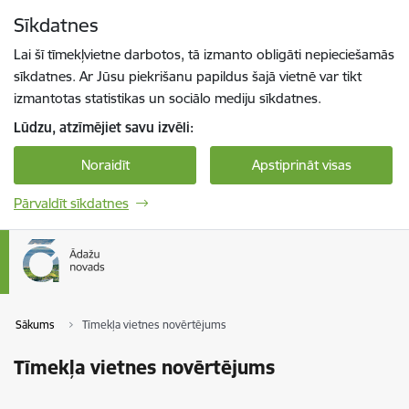
Pāriet uz lapas saturu
Sīkdatnes
Spied
lai meklētu
Enter
Lai šī tīmekļvietne darbotos, tā izmanto obligāti nepieciešamās
sīkdatnes. Ar Jūsu piekrišanu papildus šajā vietnē var tikt
izmantotas statistikas un sociālo mediju sīkdatnes.
Lūdzu, atzīmējiet savu izvēli:
Noraidīt
Apstiprināt visas
Pārvaldīt sīkdatnes
Sākums
Tīmekļa vietnes novērtējums
Tīmekļa vietnes novērtējums