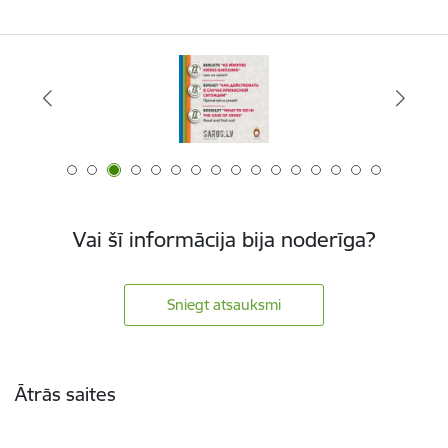
Vai šī informācija bija noderīga?
Sniegt atsauksmi
Kājene
Ātrās saites