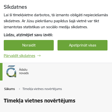
Pāriet uz lapas saturu
Sīkdatnes
Spied
lai meklētu
Enter
Lai šī tīmekļvietne darbotos, tā izmanto obligāti nepieciešamās
sīkdatnes. Ar Jūsu piekrišanu papildus šajā vietnē var tikt
izmantotas statistikas un sociālo mediju sīkdatnes.
Lūdzu, atzīmējiet savu izvēli:
Noraidīt
Apstiprināt visas
Pārvaldīt sīkdatnes
Sākums
Tīmekļa vietnes novērtējums
Tīmekļa vietnes novērtējums