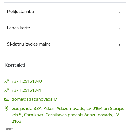
Piekļūstamība
Lapas karte
Sīkdatņu izvēles maiņa
Kontakti
+371 25151340
+371 25151341
E-pasts:
dome@adazunovads.lv
Gaujas iela 33A, Ādaži, Ādažu novads, LV-2164 un Stacijas
iela 5, Carnikava, Carnikavas pagasts Ādažu novads, LV-
2163