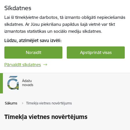
Pāriet uz lapas saturu
Sīkdatnes
Spied
lai meklētu
Enter
Lai šī tīmekļvietne darbotos, tā izmanto obligāti nepieciešamās
sīkdatnes. Ar Jūsu piekrišanu papildus šajā vietnē var tikt
izmantotas statistikas un sociālo mediju sīkdatnes.
Lūdzu, atzīmējiet savu izvēli:
Noraidīt
Apstiprināt visas
Pārvaldīt sīkdatnes
Sākums
Tīmekļa vietnes novērtējums
Tīmekļa vietnes novērtējums