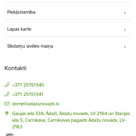
Piekļūstamība
Lapas karte
Sīkdatņu izvēles maiņa
Kontakti
+371 25151340
+371 25151341
E-pasts:
dome@adazunovads.lv
Gaujas iela 33A, Ādaži, Ādažu novads, LV-2164 un Stacijas
iela 5, Carnikava, Carnikavas pagasts Ādažu novads, LV-
2163