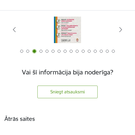
Vai šī informācija bija noderīga?
Sniegt atsauksmi
Kājene
Ātrās saites