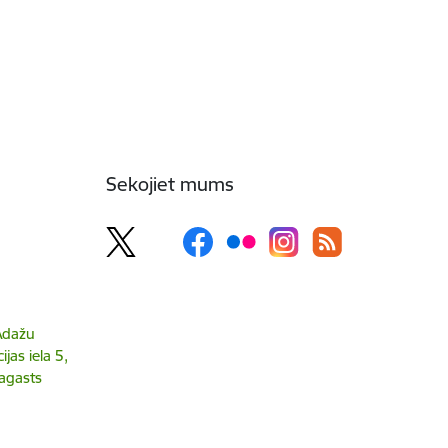
Sekojiet mums
 Ādažu
jas iela 5,
agasts