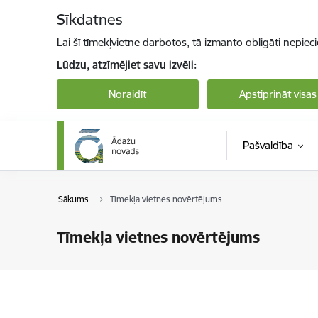
Pāriet uz lapas saturu
Sīkdatnes
Lai šī tīmekļvietne darbotos, tā izmanto obligāti nepiec
Lūdzu, atzīmējiet savu izvēli:
Noraidīt
Apstiprināt visas
Pašvaldība
Sākums
Tīmekļa vietnes novērtējums
Tīmekļa vietnes novērtējums