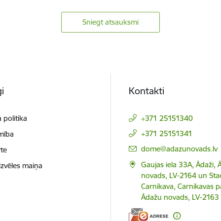
Sniegt atsauksmi
i
Kontakti
 politika
+371 25151340
+371 25151341
mība
E-pasts:
dome@adazunovads.lv
te
Gaujas iela 33A, Ādaži,
izvēles maiņa
novads, LV-2164 un Staci
Carnikava, Carnikavas p
Ādažu novads, LV-2163