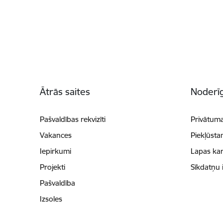
Kājene
Ātrās saites
Noderīg
Pašvaldības rekvizīti
Privātuma
Vakances
Piekļūsta
Iepirkumi
Lapas kar
Projekti
Sīkdatņu 
Pašvaldība
Izsoles