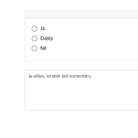
Vai šī informācija bija noderīga?
Jā
Daļēji
Nē
Ja vēlies, ieraksti šeit komentāru